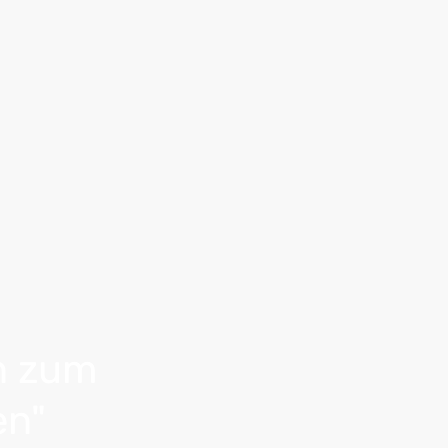
n zum
en"